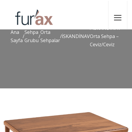
/ İSKANDİNAV
Ana
Sehpa
Orta
/
/
/
İSKANDİNAV
Orta Sehpa –
Sayfa
Grubu
Sehpalar
Ceviz/Ceviz