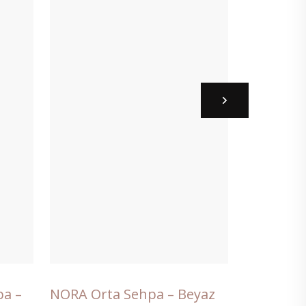
pa –
NORA Orta Sehpa – Beyaz
NORA Ort