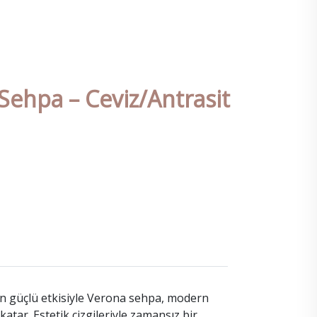
ehpa – Ceviz/Antrasit
n güçlü etkisiyle Verona sehpa, modern
atar. Estetik çizgileriyle zamansız bir