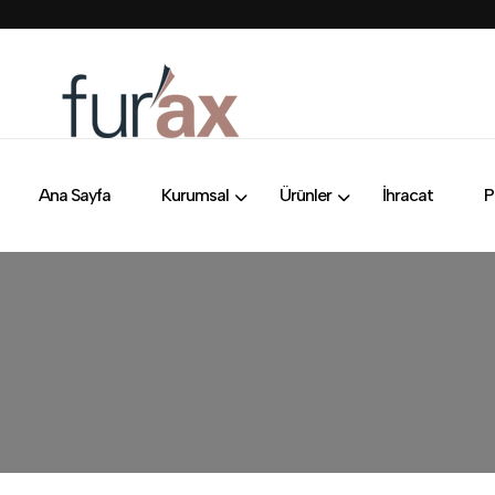
Ana Sayfa
Kurumsal
Ürünler
İhracat
P