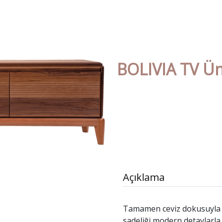
BOLIVIA TV Üni
Açıklama
Tamamen ceviz dokusuyla ta
sadeliği modern detaylarla s