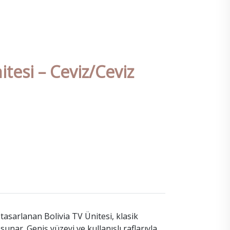
tesi – Ceviz/Ceviz
sarlanan Bolivia TV Ünitesi, klasik
unar. Geniş yüzeyi ve kullanışlı raflarıyla