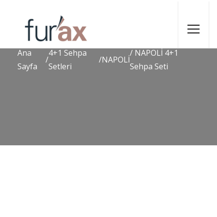
Ana
4+1 Sehpa
/ NAPOLİ 4+1
/
/
NAPOLİ
Sayfa
Setleri
Sehpa Seti