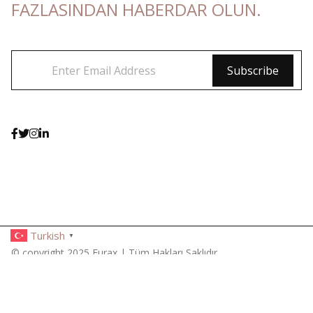
FAZLASINDAN HABERDAR OLUN.
Turkish
▼
© copyright 2025 Furax | Tüm Hakları Saklıdır.
Mobilya üretimi, ihracat ve özel tasarım çözümleriniz için Furax
Mobilya ile iletişime geçin.
Doğal malzeme
,
modern üretim
,
yüksek kalite
.