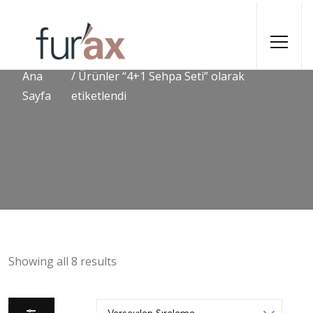
Ana
/ Ürünler “4+1 Sehpa Seti” olarak
Sayfa
etiketlendi
Showing all 8 results