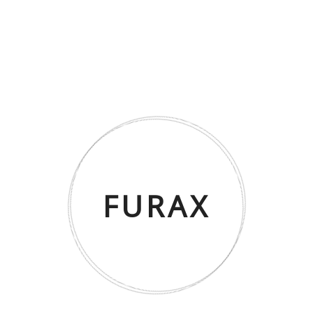
29 Mart 2025
Evde Konfor Ve Şıklığı Bir Arada …
29 Mart 2025
Küçük Salonlar İçin Dekorasyon Fi …
29 Mart 2025
Ahşap Mobilya Nasıl Temizlenir? Doğ …
28 Mart 2025
FURAX
2025 Yılına Damga Vuracak Dekorasyon
Etiketler
AÇILIR MASA AVANTAJLARI