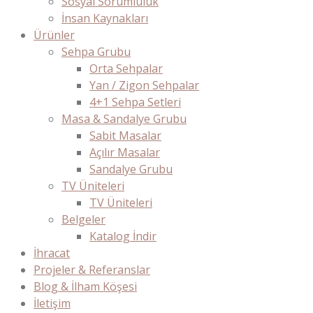
Sosyal Sorumluluk
İnsan Kaynakları
Ürünler
Sehpa Grubu
Orta Sehpalar
Yan / Zigon Sehpalar
4+1 Sehpa Setleri
Masa & Sandalye Grubu
Sabit Masalar
Açılır Masalar
Sandalye Grubu
TV Üniteleri
TV Üniteleri
Belgeler
Katalog İndir
İhracat
Projeler & Referanslar
Blog & İlham Köşesi
İletişim