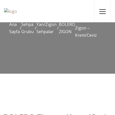
/ BOLERO
Ana
Sehpa
Yan/Zigon
BOLERO
/
/
/
Zigon –
Sayfa
Grubu
Sehpalar
ZİGON
Krem/Ceviz