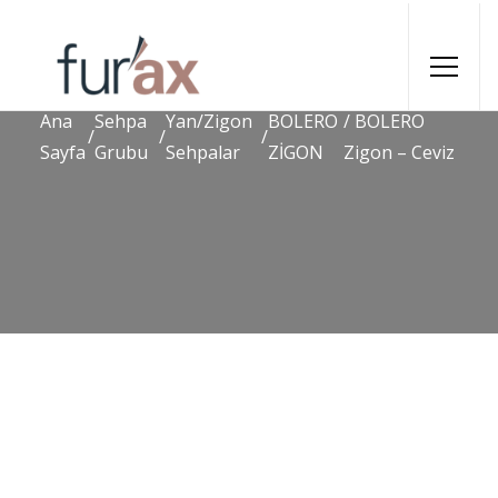
Ana
Sehpa
Yan/Zigon
BOLERO
/ BOLERO
/
/
/
Sayfa
Grubu
Sehpalar
ZİGON
Zigon – Ceviz